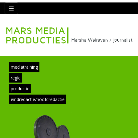
☰
mediatraining
regie
productie
eindredactie/hoofdredactie